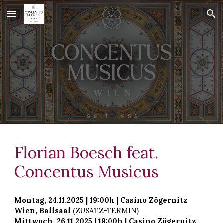
Skip to main content
Skip to navigation
Florian Boesch feat.
Concentus Musicus
Montag
, 2
4
.11.2025 | 19:00h | Casino Zögernitz
Wien, Ballsaal
(Z
USATZ-TERMIN)
Mittwoch
, 2
6
.11.2025 | 19:00h | Casino Zögernitz