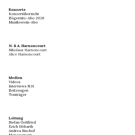
Konzerte
Konzertübersicht
Zögernitz-Abo 202
6
Musikverein-Abo
N. & A. Harnoncourt
Nikolaus Harnoncourt
Alice Harnoncourt
Medien
Videos
Interviews N.H.
Zeitzeugen
Tonträger
Leitung
Stefan Gottfried
Erich Höbarth
Andrea Bischof
Management