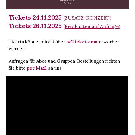
Tickets 2
4
.11.2025
(ZUSATZ-KONZERT)
Tickets 26.11.2025
(
Restkarten auf Anfrage
)
Tickets können direkt über
oeTicket.com
erworben
werden.
Anfragen für Abos und Gruppen-Bestellungen richten
Sie bitte
per Mail
an uns.