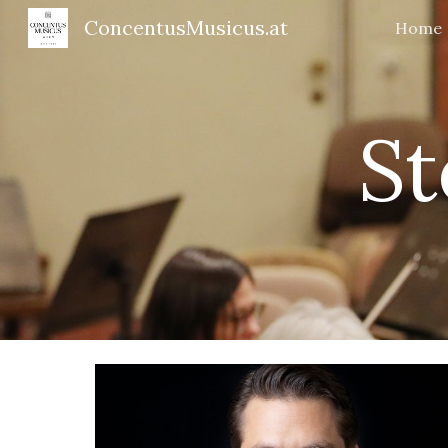
ConcentusMusicus.at
Home
Sk
St