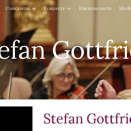
Concentus
Konzerte
Harnoncourts
Medi
ip to main content
Skip to navigat
efan Gottfr
Stefan Gottfr