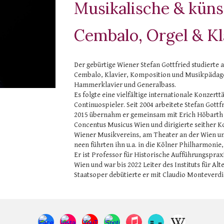
Musikalische & k
üns
Cembal
o, Orgel & Kl
Der gebürtige Wiener Stefan Gottfried studierte 
Cembalo, Klavier, Komposition und Musikpädago
Hammerklavier und Generalbass.
Es folgte eine vielfältige internationale Konzert
Continuospieler. Seit 2004 arbeitete Stefan Got
2015 übernahm er gemeinsam mit Erich Höbarth 
Concentus Musicus Wien und dirigierte seither 
Wiener Musikvereins, am Theater an der Wien un
neen führten ihn u.a. in die Kölner Philharmonie
Er ist Professor für Historische Aufführungsprax
Wien und war bis 2022 Leiter des Instituts für Al
Staatsoper debütierte er mit Claudio Monteverdi